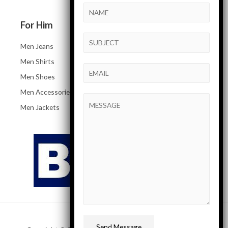
For Him
Men Jeans
Men Shirts
Men Shoes
Men Accessories
Men Jackets
Send Message