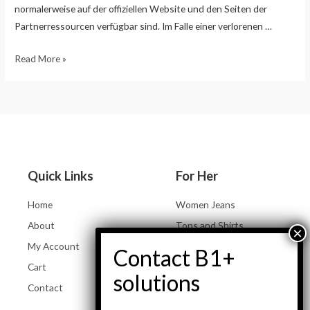
normalerweise auf der offiziellen Website und den Seiten der
Partnerressourcen verfügbar sind. Im Falle einer verlorenen …
Read More »
Quick Links
For Her
Home
Women Jeans
About
Tops and Shirts
My Account
Women Jackets
Cart
Heels and Flats
Contact
Women Accessories