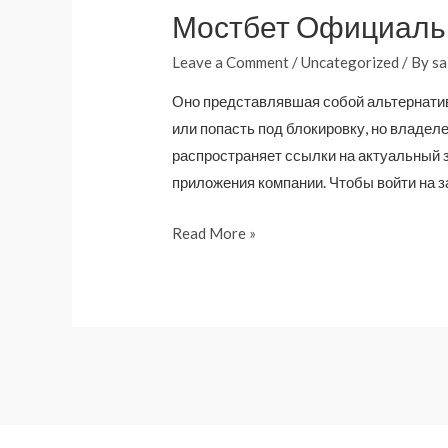
Мостбет Официальн
Leave a Comment
/
Uncategorized
/ By
sa
Оно представлявшая собой альтернативн
или попасть под блокировку, но владе
распространяет ссылки на актуальный
приложения компании. Чтобы войти на 
Read More »