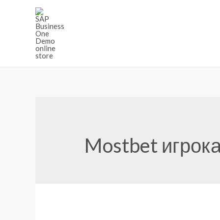
Mostbet игрок