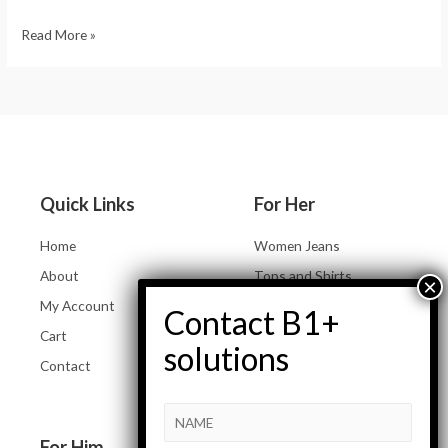
Read More »
Quick Links
For Her
Home
Women Jeans
About
Tops and Shirts
My Account
Women Jackets
Cart
Heels and Flats
Contact
Women Accessories
For Him