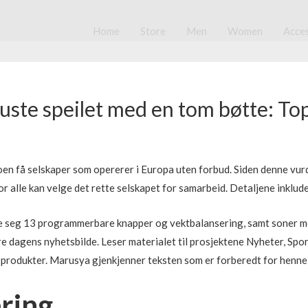
Home
Store
Men
Women
Acce
uste speilet med en tom bøtte: To
oen få selskaper som opererer i Europa uten forbud. Siden denne vur
 alle kan velge det rette selskapet for samarbeid. Detaljene inkluder
e seg 13 programmerbare knapper og vektbalansering, samt soner m
dagens nyhetsbilde. Leser materialet til prosjektene Nyheter, Sport 
produkter. Marusya gjenkjenner teksten som er forberedt for henne,
ring