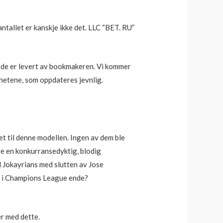
tallet er kanskje ikke det. LLC “BET. RU”
l, de er levert av bookmakeren. Vi kommer
yhetene, som oppdateres jevnlig.
et til denne modellen. Ingen av dem ble
ge en konkurransedyktig, blodig
til Jokayrians med slutten av Jose
ne i Champions League ende?
er med dette.