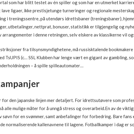
ortal som har blitt testet av én spiller og som har en utmerket karrier
t lave ligaer, ikke prestisjetunge turneringer og regionale mesterskap
g i treningssentre, på utendørs idrettsbaner (treningsbaner), hjem
ger, utbetalinger, nettprat, bonuser, statistikk er tilgjengelig og nyhe
v arrangementer i denne retningen, selv elskere av klassikerne vil og
estriksjoner fra tilsynsmyndighetene, må russisktalende bookmakere f
d TsUPIS (c… SSL Klubben har lenge vært en gigant av gambling, som
underholdningen – å spille spilleautomater…
kampanjer
 for den japanske linjen mer detaljert. For idrettsutøvere som profe
 på alle mulige måter for å unngå stress og overarbeid.En av de vikti
v søvn for en svømmer, samt anbefalinger for forbedring. Bare fans e
g de normaliserende kallenavnene til lagene. Fotballkamper i dag er s