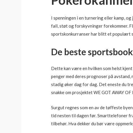
I spenningen i en turnering eller kamp, ​​og
fall, støt og forskyvninger forekommer. F
sportskonkurranser har blitt et populært 
De beste sportsbook
Dette kan være en hvilken som helst kjent
penger med deres prognoser på avstand, me
stadig øker dag for dag. Det eneste du tren
snakke om prosjektet WE GOT AWAY OF IL
Surgut regnes som en av de tøffeste byen
tid nesten til dagen før. Smarttelefoner f
tilbehør. Hva dekker du bør være oppmerkso