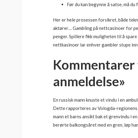
Før du kan begynne å satse, må du f
Her er hele prosessen forsikret, både tekni
aktører… Gambling på nettcasinoer for peng
penger. Spillere fikk muligheten til å sp
nettkasinoer lar enhver gambler stupe inn 
Kommentarer t
anmeldelse»
En russisk mann knuste et vindu i en ambul
Dette rapporteres av Vologda-regionens p
mann et barns ansikt bak et grenvindu i en 
berørte balkongsåret med en gren, løp han 