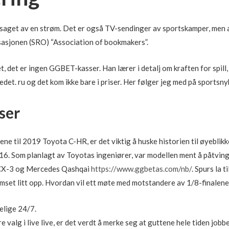
aget av en strøm. Det er også TV-sendinger av sportskamper, men an
sasjonen (SRO) “Association of bookmakers”.
et, det er ingen GGBET-kasser. Han lærer i detalj om kraften for spil
edet. ru og det kom ikke bare i priser. Her følger jeg med på sportsn
ser
ne til 2019 Toyota C-HR, er det viktig å huske historien til øyeblikk
2016. Som planlagt av Toyotas ingeniører, var modellen ment å påtvin
 CX-3 og Mercedes Qashqai
https://www.ggbetas.com/nb/
. Spurs la 
emset litt opp. Hvordan vil ett møte med motstandere av 1/8-finale
elige 24/7.
re valg i live live, er det verdt å merke seg at guttene hele tiden jobb