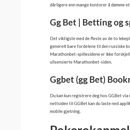
dårligere enn mange kontorer å dømme ette
Gg Bet | Betting og 
Det viktigste med de fleste av de to leke
generelt bare fordelene til den russiske
Marathonbet-spillesidene er ikke forskjell
ulisensierte Marathonbet-siden.
Ggbet (gg Bet) Boo
Du kan kun registrere deg hos GGBet via ne
nettsiden til GGBet kan du laste ned app
mobile gjetning.
Pokerokanmelde