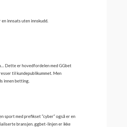
r en innsats uten innskudd.
 kun… Dette er hovedfordelen med GGbet
eresser til kundepublikummet. Men
s innen betting.
m en sport med prefikset “cyber” også er en
ialiserte bransjen. ggbet-linjen er ikke