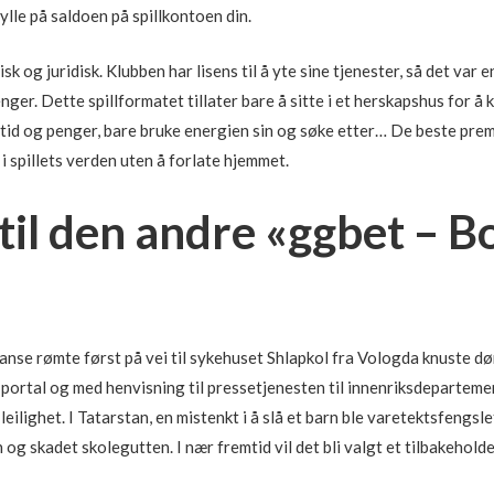
ylle på saldoen på spillkontoen din.
sk og juridisk. Klubben har lisens til å yte sine tjenester, så det var
er. Dette spillformatet tillater bare å sitte i et herskapshus for å 
are tid og penger, bare bruke energien sin og søke etter… De beste p
i spillets verden uten å forlate hjemmet.
il den andre «ggbet – 
anse rømte først på vei til sykehuset Shlapkol fra Vologda knuste døre
ortal og med henvisning til pressetjenesten til innenriksdepartemen
leilighet. I Tatarstan, en mistenkt i å slå et barn ble varetektsfengs
og skadet skolegutten. I nær fremtid vil det bli valgt et tilbakehol