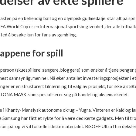
 jakten på en behendig ball og en olympisk gullmedalje, står alt på spil
IFA World Cup er en internasjonal sportsbegivenhet, der alle fotbal
sted å besøke kun for fans av gambling.
appene for spill
 person (skuespillere, sangere, bloggere) som ønsker å tjene penger 
st sannsynlig, men nei. Nå øker antallet investeringsprosjekter i e
ger er en strukturert tilnærming til valg av prosjekt, for ikke å støte
ONA MASK, som spesialiserer seg på handel og aksjemarkedet.
e i Khanty-Mansiysk autonome okrug – Yugra. Vinteren er kald og lan
ra Samsung har fått et rykte for å være dedikerte gadgets. Men til t
m på, og vi vil fortelle i dette materialet. BiSOFF UltraThin deksler