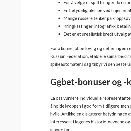
For å velge et spill trenger du en p
En betydelig ulempe ved linjen er a
Mange russere tenker på kroppsøvin
Kringkastinger, infografikk, betalin
Det er et urealistisk bredt utvalg a
For å kunne jobbe lovlig og det er ingen r
Russian Federation, etablere samarbeid me
spilleautomater.I dag tilbyr vi den beste 
Ggbet-bonuser og -
La oss vurdere individuelle representanter
å holde kroppen i god form tidligere, men
hvile. Artikkelen diskuterer betydningen a
interessert i lagenes historie, navnene o
mange fans.