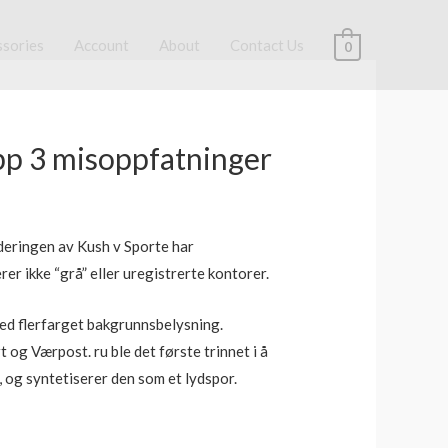
ssories
Account
About
Contact Us
0
pp 3 misoppfatninger
deringen av Kush v Sporte har
er ikke “grå” eller uregistrerte kontorer.
ed flerfarget bakgrunnsbelysning.
og Værpost. ru ble det første trinnet i å
 og syntetiserer den som et lydspor.