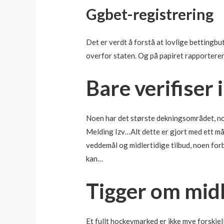
Ggbet-registrering
Det er verdt å forstå at lovlige bettingbu
overfor staten. Og på papiret rapporterer u
Bare verifiser 
Noen har det største dekningsområdet, no
Melding Izv…Alt dette er gjort med ett må
veddemål og midlertidige tilbud, noen for
kan…
Tigger om mid
Et fullt hockeymarked er ikke mye forskjell