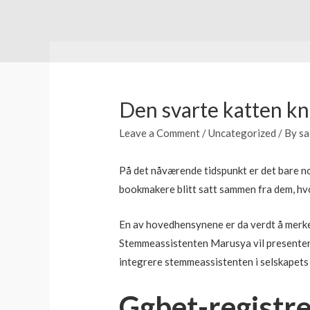
Den svarte katten kn
Leave a Comment
/
Uncategorized
/ By
sa
På det nåværende tidspunkt er det bare n
bookmakere blitt satt sammen fra dem, hvor
En av hovedhensynene er da verdt å merk
Stemmeassistenten Marusya vil presentere 
integrere stemmeassistenten i selskapets 
Ggbet-registre