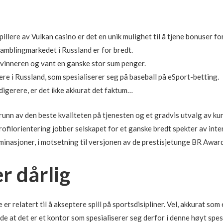
illere av Vulkan casino er det en unik mulighet til å tjene bonuser fo
amblingmarkedet i Russland er for bredt.
r vinneren og vant en ganske stor sum penger.
re i Russland, som spesialiserer seg på baseball på eSport-betting.
digerere, er det ikke akkurat det faktum…
 grunn av den beste kvaliteten på tjenesten og et gradvis utvalg av
ofilorientering jobber selskapet for et ganske bredt spekter av int
minasjoner, i motsetning til versjonen av de prestisjetunge BR Award
r dårlig
 er relatert til å akseptere spill på sportsdisipliner. Vel, akkurat so
nde at det er et kontor som spesialiserer seg derfor i denne høyt spes