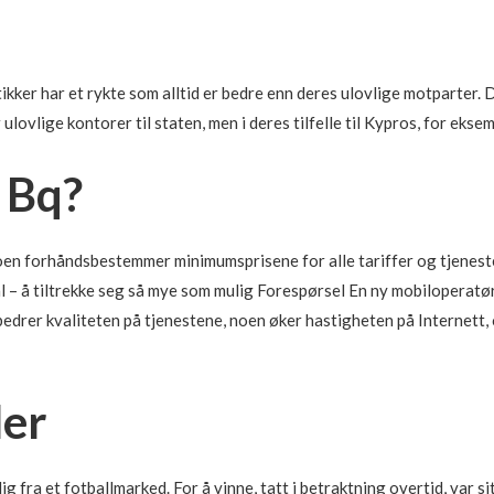
tikker har et rykte som alltid er bedre enn deres ulovlige motparter. 
lovlige kontorer til staten, men i deres tilfelle til Kypros, for eksem
i Bq?
en forhåndsbestemmer minimumsprisene for alle tariffer og tjenest
l – å tiltrekke seg så mye som mulig Forespørsel En ny mobiloperatør
bedrer kvaliteten på tjenestene, noen øker hastigheten på Internett,
ler
ig fra et fotballmarked. For å vinne, tatt i betraktning overtid, var 