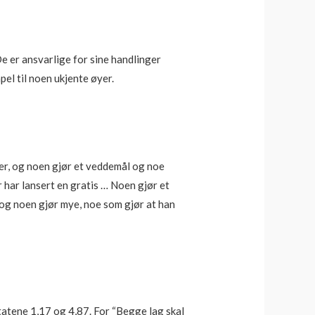
De er ansvarlige for sine handlinger
pel til noen ukjente øyer.
er, og noen gjør et veddemål og noe
 har lansert en gratis … Noen gjør et
 og noen gjør mye, noe som gjør at han
sitatene 1,17 og 4,87. For “Begge lag skal