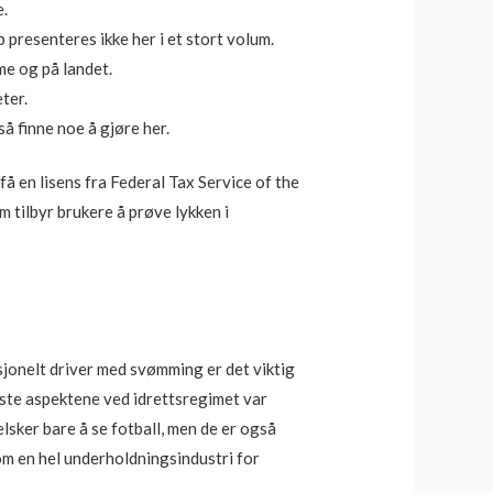
e.
 presenteres ikke her i et stort volum.
me og på landet.
ter.
så finne noe å gjøre her.
å en lisens fra Federal Tax Service of the
 tilbyr brukere å prøve lykken i
sjonelt driver med svømming er det viktig
gste aspektene ved idrettsregimet var
lsker bare å se fotball, men de er også
om en hel underholdningsindustri for