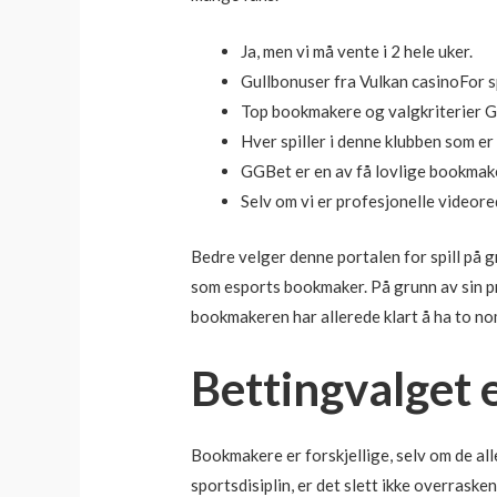
Ja, men vi må vente i 2 hele uker.
Gullbonuser fra Vulkan casinoFor sp
Top bookmakere og valgkriterier G
Hver spiller i denne klubben som e
GGBet er en av få lovlige bookmake
Selv om vi er profesjonelle videore
Bedre velger denne portalen for spill på
som esports bookmaker. På grunn av sin pr
bookmakeren har allerede klart å ha to no
Bettingvalget e
Bookmakere er forskjellige, selv om de alle
sportsdisiplin, er det slett ikke overraske