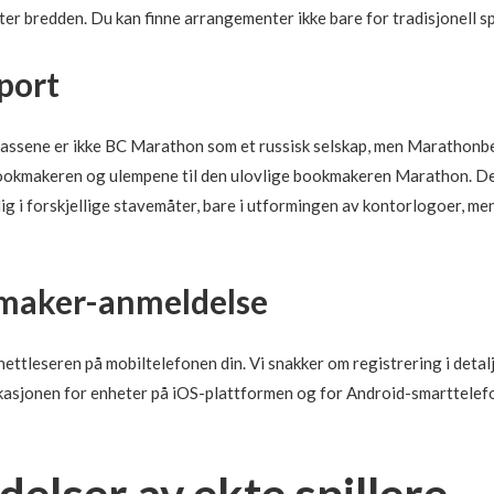
r bredden. Du kan finne arrangementer ikke bare for tradisjonell sp
sport
plassene er ikke BC Marathon som et russisk selskap, men Marathonbe
 bookmakeren og ulempene til den ulovlige bookmakeren Marathon. De
ig i forskjellige stavemåter, bare i utformingen av kontorlogoer, men 
kmaker-anmeldelse
ttleseren på mobiltelefonen din. Vi snakker om registrering i detalj i
likasjonen for enheter på iOS-plattformen og for Android-smarttelef
lser av ekte spillere