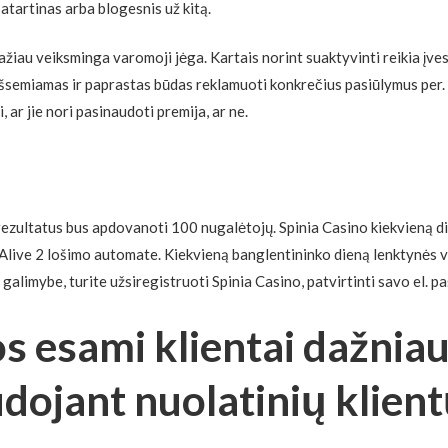
atartinas arba blogesnis už kitą.
ažiau veiksminga varomoji jėga. Kartais norint suaktyvinti reikia įves
šsemiamas ir paprastas būdas reklamuoti konkrečius pasiūlymus per. T
 ar jie nori pasinaudoti premija, ar ne.
ių rezultatus bus apdovanoti 100 nugalėtojų. Spinia Casino kiekvien
 Alive 2 lošimo automate. Kiekvieną banglentininko dieną lenktynės 
galimybe, turite užsiregistruoti Spinia Casino, patvirtinti savo el. pašt
s esami klientai dažniau
dojant nuolatinių klien