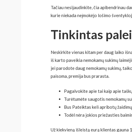
Tačiau nesijaudinkite, čia apibendrinau dau
kurie niekada neįmokėjo lošimo šventykloje.
Tinkintas pale
Neskirkite vienas kitam per daug laiko išna
iš karto paveikia nemokamų sukimų laimėjim
jei parodote daug nemokamų sukimų, taikom
paisoma, premija bus prarasta.
Pagalvokite apie tai kaip apie tašk
Turėtumėte saugotis nemokamų sukim
Bus Pateiktas keli apribotų žaidimų
Todėl nėra jokios priežasties baim
Už kiekvieną išleistą eurą klientas gauna 1