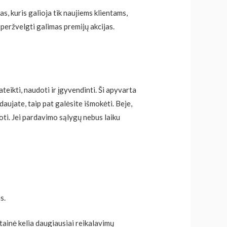
s, kuris galioja tik naujiems klientams,
 peržvelgti galimas premijų akcijas.
eikti, naudoti ir įgyvendinti. Ši apyvarta
aujate, taip pat galėsite išmokėti. Beje,
ti. Jei pardavimo sąlygų nebus laiku
s.
etainė kelia daugiausiai reikalavimų