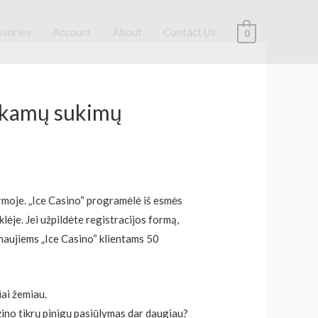
ssories
Account
About
Contact Us
0
mokamų sukimų
ormoje. „Ice Casino“ programėlė iš esmės
lėje. Jei užpildėte registracijos formą,
a naujiems „Ice Casino“ klientams 50
ai žemiau.
azino tikrų pinigų pasiūlymas dar daugiau?