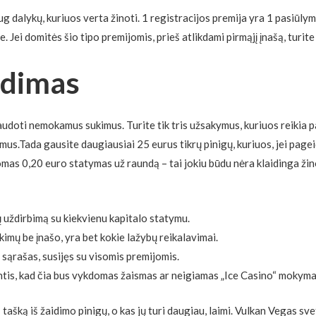
g dalykų, kuriuos verta žinoti. 1 registracijos premija yra 1 pasiūlyma
 Jei domitės šio tipo premijomis, prieš atlikdami pirmąjį įnašą, turite
idimas
udoti nemokamus sukimus. Turite tik tris užsakymus, kuriuos reikia pat
us.Tada gausite daugiausiai 25 eurus tikrų pinigų, kuriuos, jei pageid
as 0,20 euro statymas už raundą – tai jokiu būdu nėra klaidinga žino
ų uždirbimą su kiekvienu kapitalo statymu.
ų be įnašo, yra bet kokie lažybų reikalavimai.
 sąrašas, susijęs su visomis premijomis.
intis, kad čia bus vykdomas žaismas ar neigiamas „Ice Casino“ mokyma
 tašką iš žaidimo pinigų, o kas jų turi daugiau, laimi. Vulkan Vegas sv