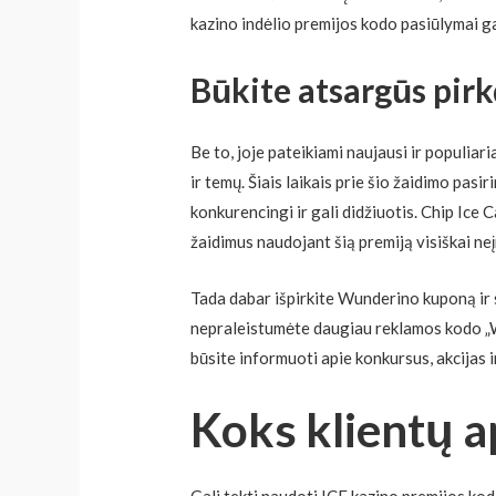
kazino indėlio premijos kodo pasiūlymai g
Būkite atsargūs pirk
Be to, joje pateikiami naujausi ir populia
ir temų. Šiais laikais prie šio žaidimo pa
konkurencingi ir gali didžiuotis. Chip Ic
žaidimus naudojant šią premiją visiškai n
Tada dabar išpirkite Wunderino kuponą ir 
nepraleistumėte daugiau reklamos kodo „Wu
būsite informuoti apie konkursus, akcijas 
Koks klientų a