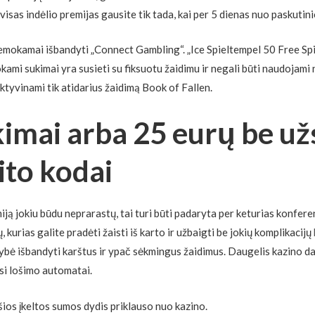
isas indėlio premijas gausite tik tada, kai per 5 dienas nuo paskutinio
 nemokamai išbandyti „Connect Gambling“. „Ice Spieltempel 50 Free Spin
okami sukimai yra susieti su fiksuotu žaidimu ir negali būti naudojam
tyvinami tik atidarius žaidimą Book of Fallen.
mai arba 25 eurų be už
ito kodai
remiją jokiu būdu neprarastų, tai turi būti padaryta per keturias konf
, kurias galite pradėti žaisti iš karto ir užbaigti be jokių komplikacijų
imybė išbandyti karštus ir ypač sėkmingus žaidimus. Daugelis kazino 
usi lošimo automatai.
ios įkeltos sumos dydis priklauso nuo kazino.