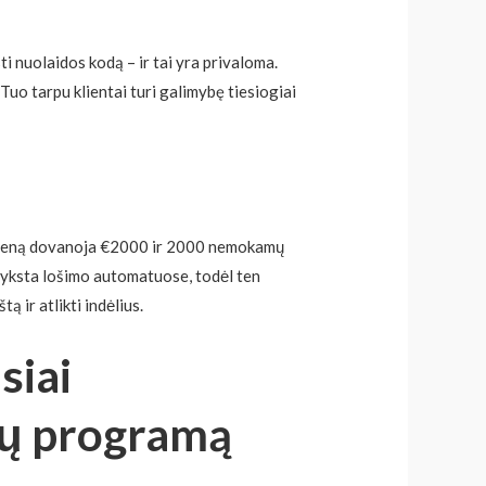
ti nuolaidos kodą – ir tai yra privaloma.
uo tarpu klientai turi galimybę tiesiogiai
ą dieną dovanoja €2000 ir 2000 nemokamų
vyksta lošimo automatuose, todėl ten
ą ir atlikti indėlius.
siai
tų programą