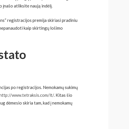
 įnašo atliksite naują indėlį.
s“ registracijos premija skiriasi pradiniu
i nepanaudoti kaip skirtingų lošimo
stato
erencijas po registracijos. Nemokamų sukimų
http://www.tetraksis.com/lt/
. Kitas šio
daug dėmesio skiria tam, kad į nemokamų