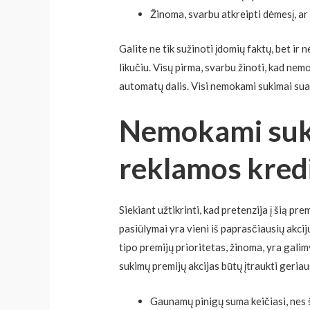
Žinoma, svarbu atkreipti dėmesį, ar v
Galite ne tik sužinoti įdomių faktų, bet ir
likučiu. Visų pirma, svarbu žinoti, kad nem
automatų dalis. Visi nemokami sukimai suak
Nemokami suki
reklamos kred
Siekiant užtikrinti, kad pretenzija į šią p
pasiūlymai yra vieni iš paprasčiausių akcijų
tipo premijų prioritetas, žinoma, yra gal
sukimų premijų akcijas būtų įtraukti geria
Gaunamų pinigų suma keičiasi, nes š